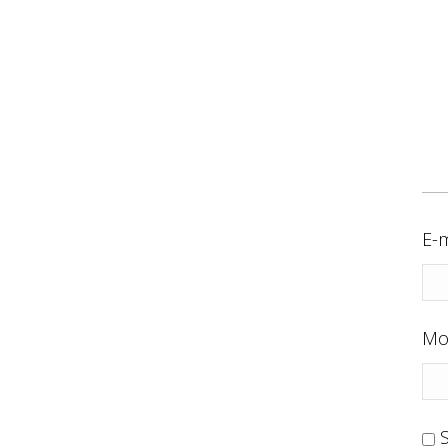
E-m
Mo