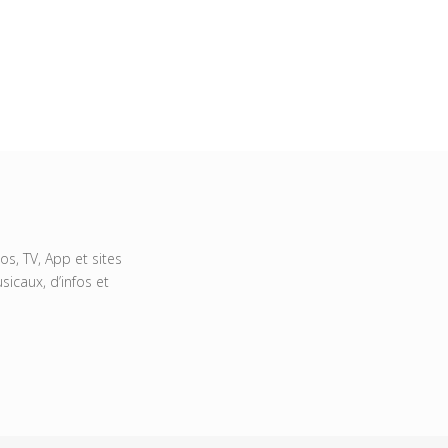
s, TV, App et sites
icaux, d’infos et