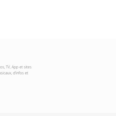
s, TV, App et sites
icaux, d’infos et