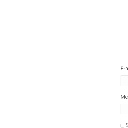
E-m
Mo