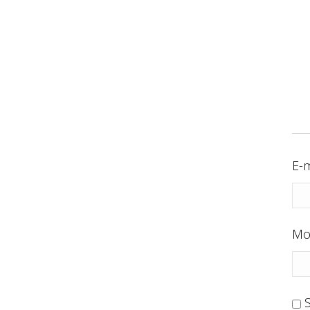
E-m
Mo