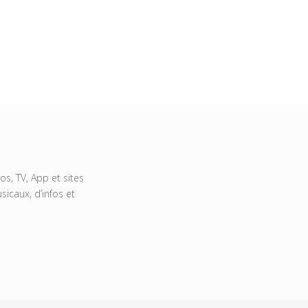
s, TV, App et sites
icaux, d’infos et