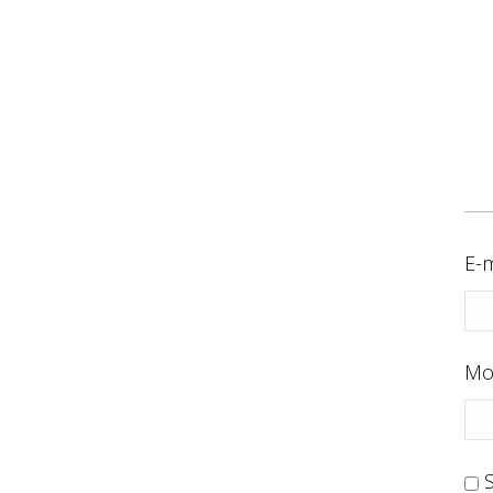
E-m
Mo