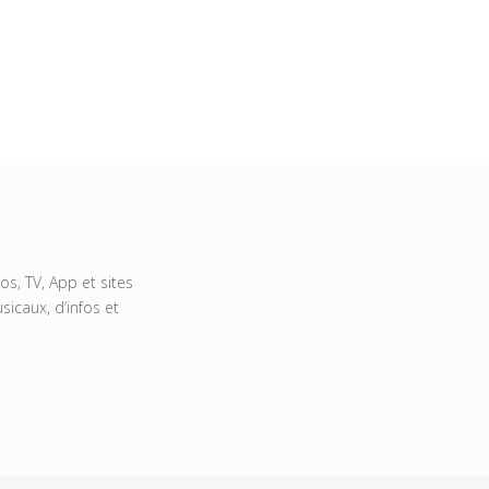
s, TV, App et sites
icaux, d’infos et