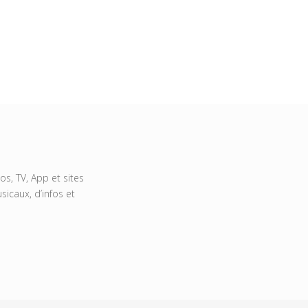
s, TV, App et sites
icaux, d’infos et