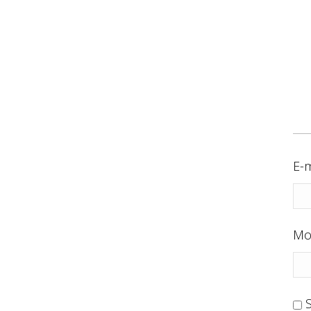
E-m
Mo