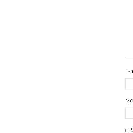
E-m
Mo