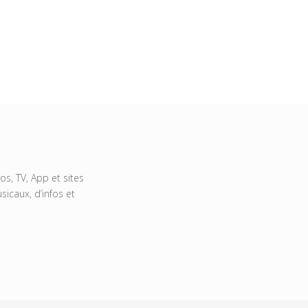
s, TV, App et sites
icaux, d’infos et