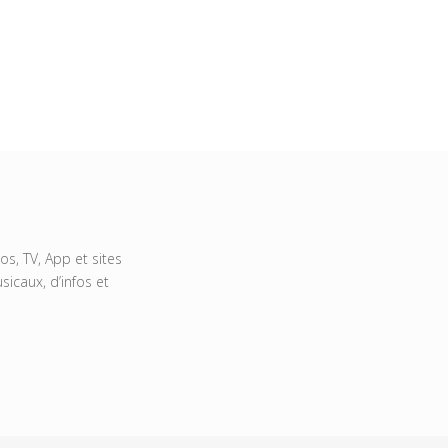
s, TV, App et sites
icaux, d’infos et