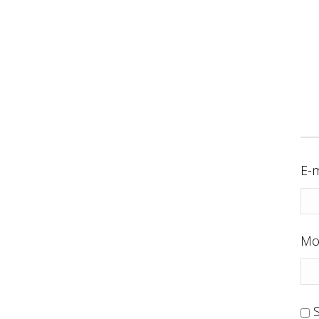
E-m
Mo