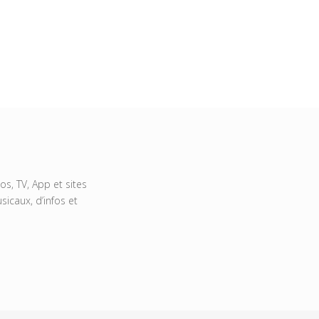
s, TV, App et sites
icaux, d’infos et