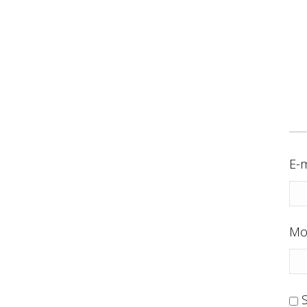
E-m
Mo