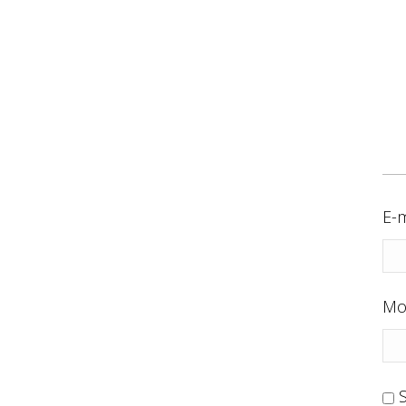
E-m
Mo