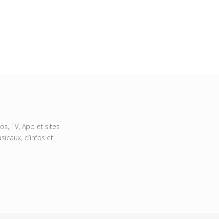
s, TV, App et sites
icaux, d’infos et