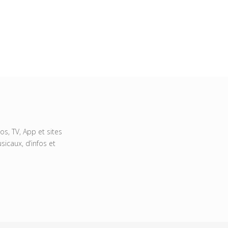
s, TV, App et sites
icaux, d’infos et