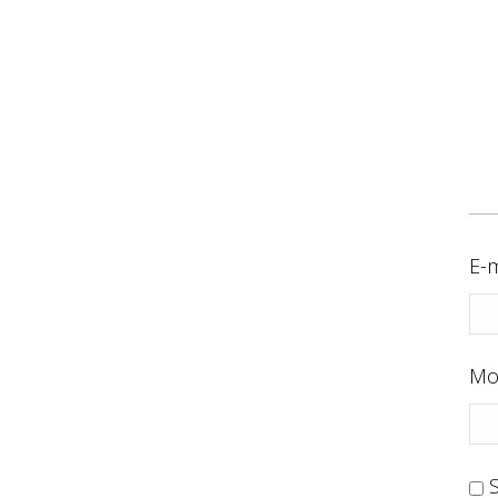
E-m
Mo