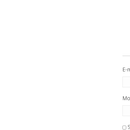
E-m
Mo