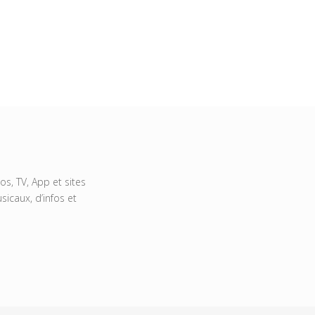
s, TV, App et sites
icaux, d’infos et