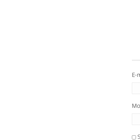
E-m
Mo