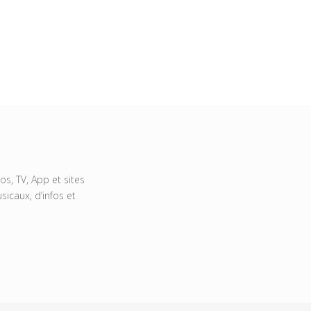
s, TV, App et sites
icaux, d’infos et