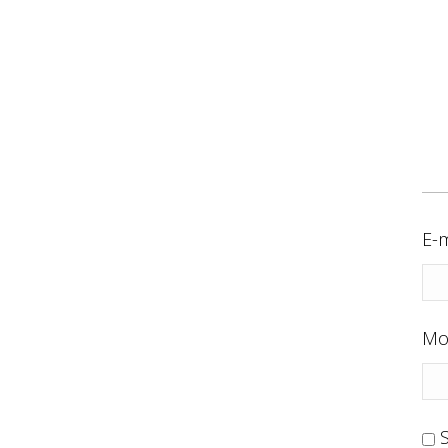
E-m
Mo