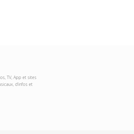
s, TV, App et sites
icaux, d’infos et