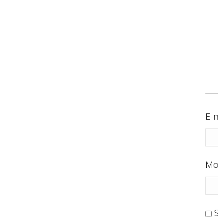
E-m
Mo