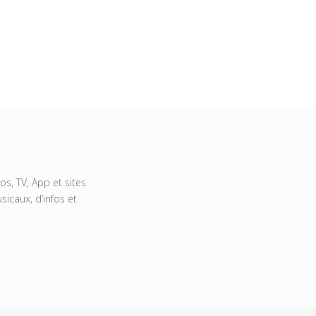
s, TV, App et sites
icaux, d’infos et