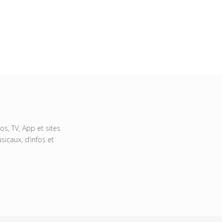
s, TV, App et sites
icaux, d’infos et