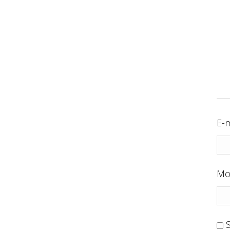
E-m
Mo