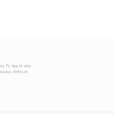
s, TV, App et sites
icaux, d’infos et