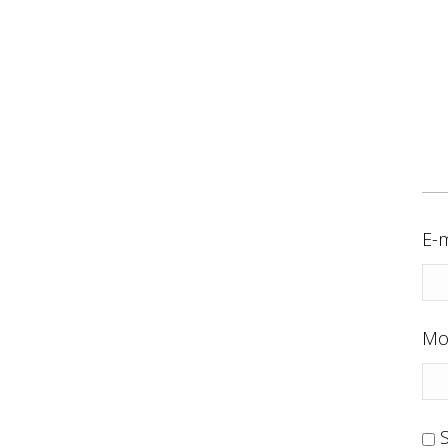
E-m
Mo