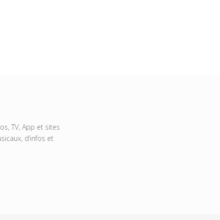
s, TV, App et sites
icaux, d’infos et