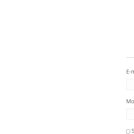
E-m
Mo