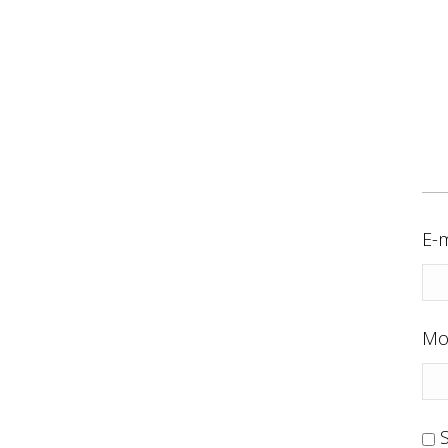
E-m
Mo