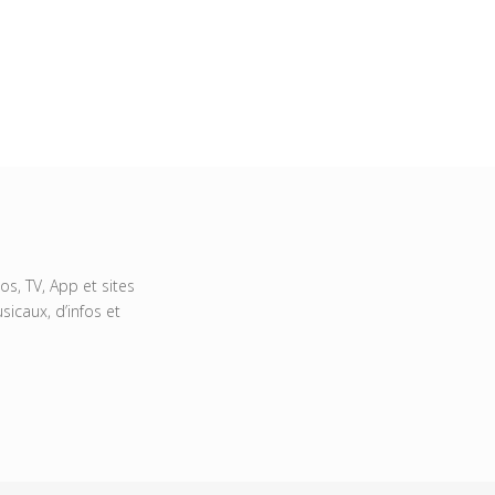
s, TV, App et sites
icaux, d’infos et