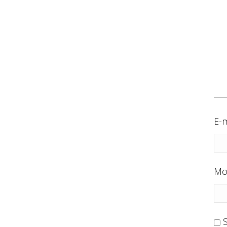
E-m
Mo