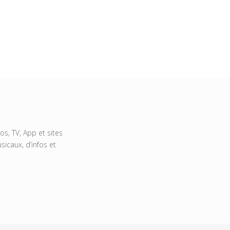
s, TV, App et sites
icaux, d’infos et