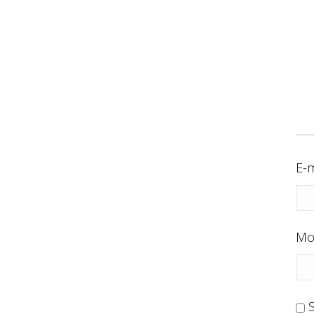
E-m
Mo