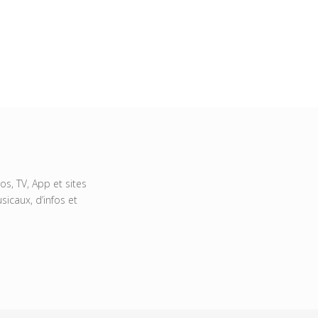
s, TV, App et sites
icaux, d’infos et