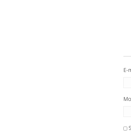
E-m
Mo