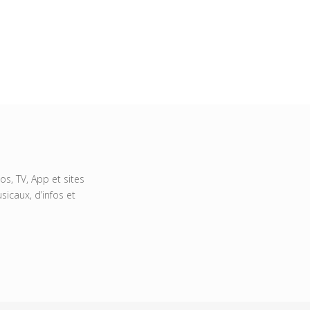
s, TV, App et sites
icaux, d’infos et