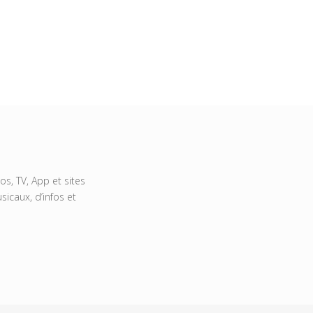
s, TV, App et sites
icaux, d’infos et