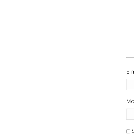
E-m
Mo