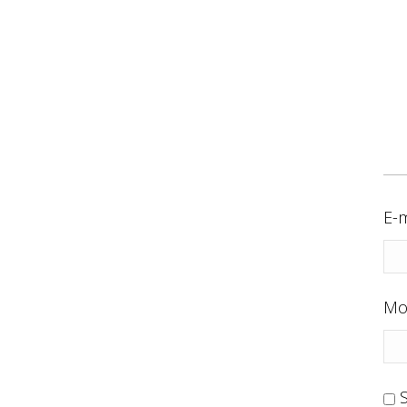
E-m
Mo