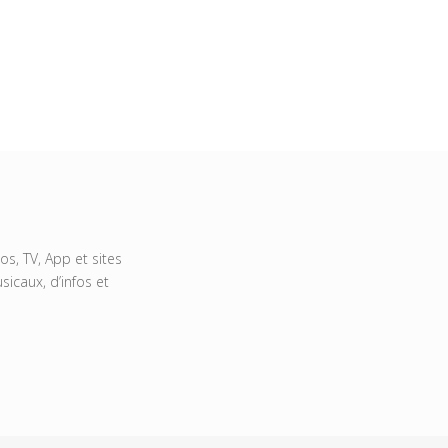
s, TV, App et sites
icaux, d’infos et