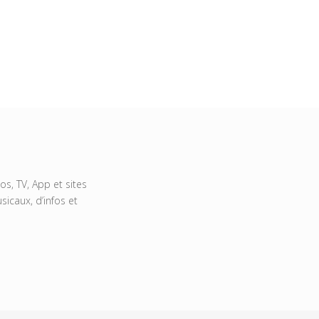
s, TV, App et sites
icaux, d’infos et