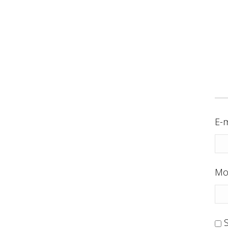
E-m
Mo