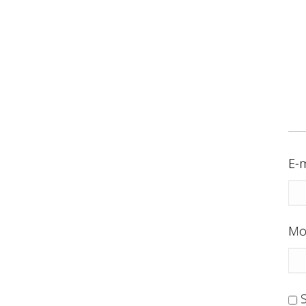
E-m
Mo