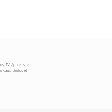
s, TV, App et sites
icaux, d’infos et