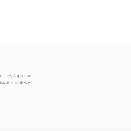
s, TV, App et sites
icaux, d’infos et