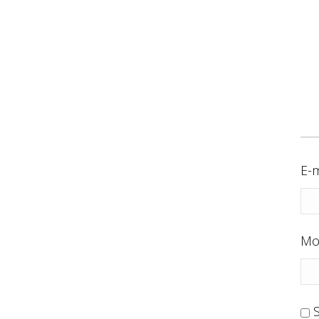
E-m
Mo