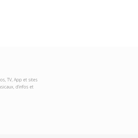
s, TV, App et sites
icaux, d’infos et