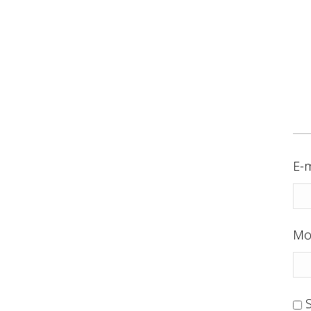
E-m
Mo