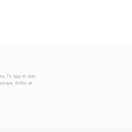
s, TV, App et sites
icaux, d’infos et