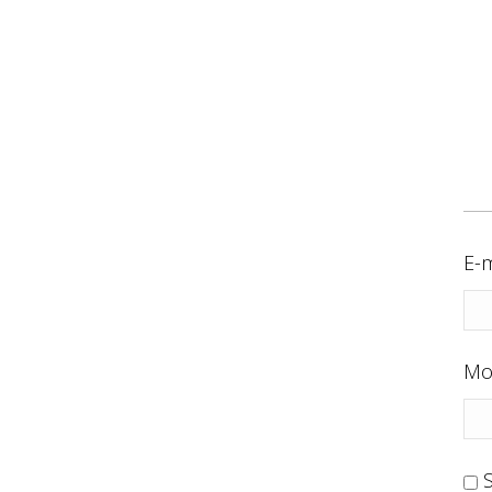
E-m
Mo