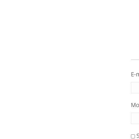
E-m
Mo