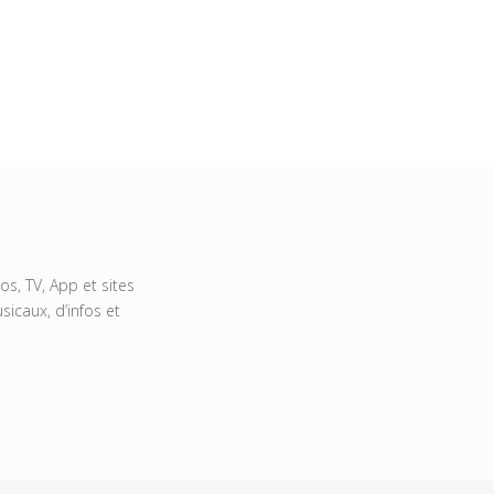
s, TV, App et sites
icaux, d’infos et