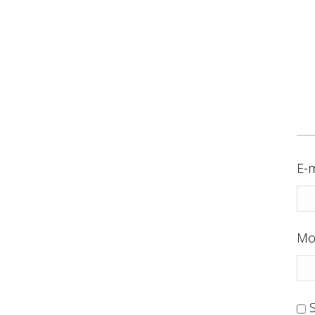
E-m
Mo