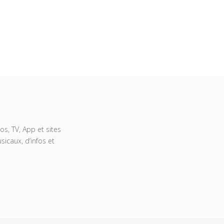
s, TV, App et sites
icaux, d’infos et