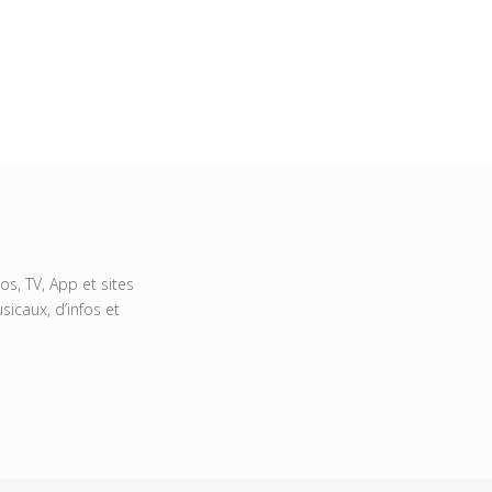
s, TV, App et sites
icaux, d’infos et