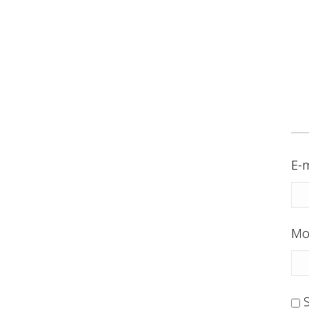
E-m
Mo