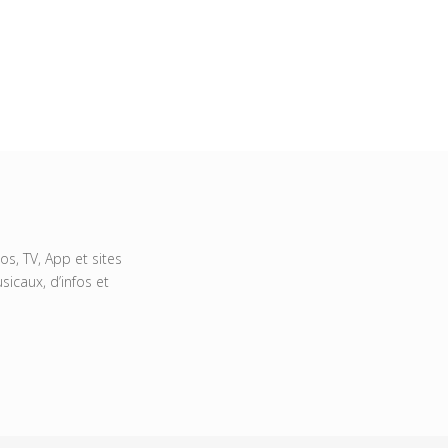
s, TV, App et sites
icaux, d’infos et