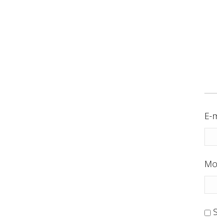
E-m
Mo