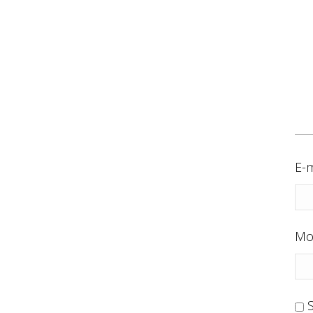
E-m
Mo