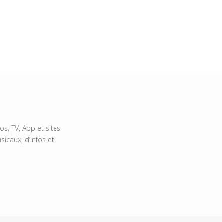
s, TV, App et sites
icaux, d’infos et