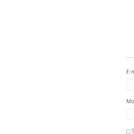
E-m
Mo