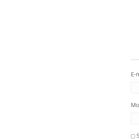
E-m
Mo