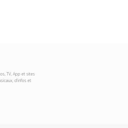
s, TV, App et sites
icaux, d’infos et