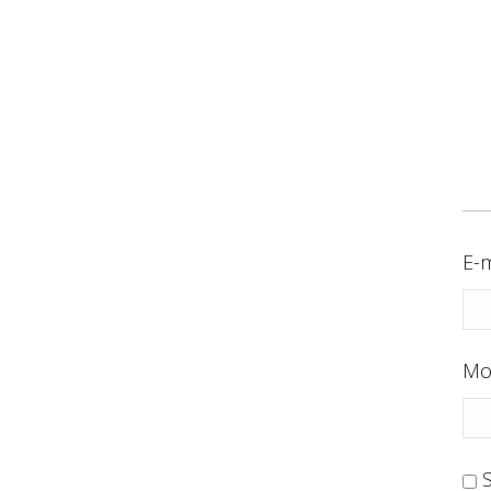
E-m
Mo