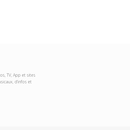
s, TV, App et sites
icaux, d’infos et