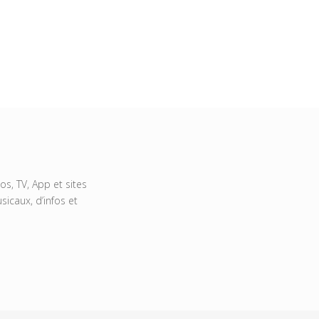
s, TV, App et sites
icaux, d’infos et