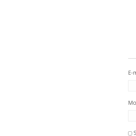
E-m
Mo