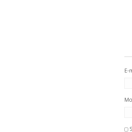
E-m
Mo