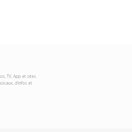
s, TV, App et sites
icaux, d’infos et