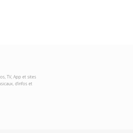
s, TV, App et sites
icaux, d’infos et