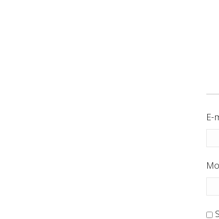
E-m
Mo