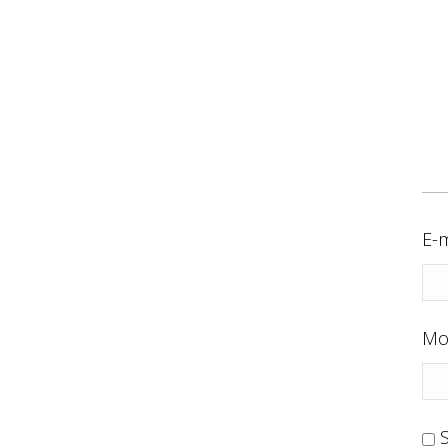
E-m
Mo