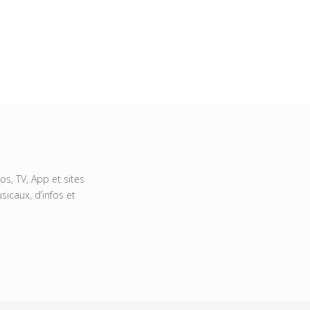
s, TV, App et sites
icaux, d’infos et