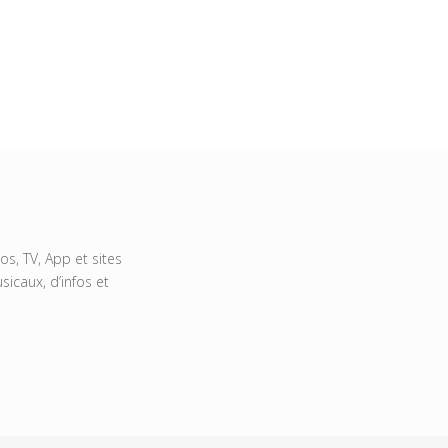
s, TV, App et sites
icaux, d’infos et