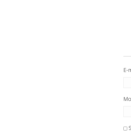
E-m
Mo