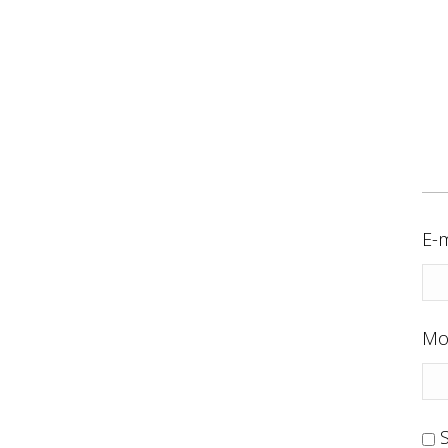
E-m
Mo