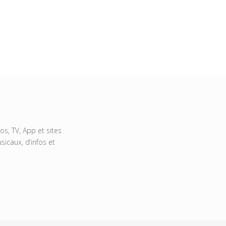
s, TV, App et sites
icaux, d’infos et