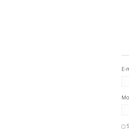
E-m
Mo