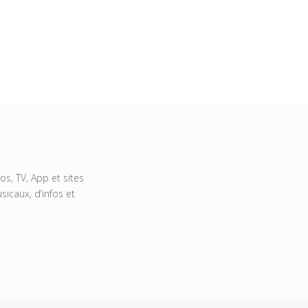
s, TV, App et sites
icaux, d’infos et