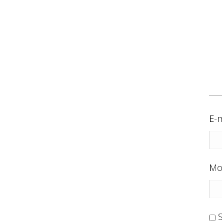
E-m
Mo