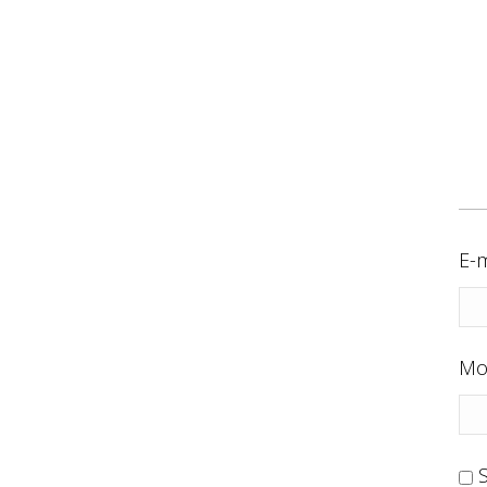
E-m
Mo