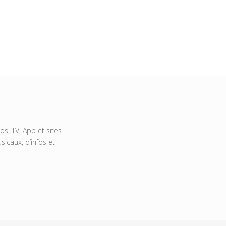
s, TV, App et sites
icaux, d’infos et