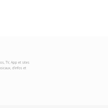
s, TV, App et sites
icaux, d’infos et