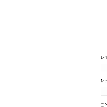
E-m
Mo