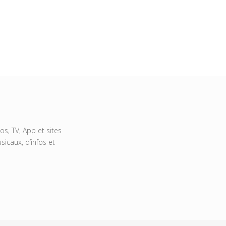
s, TV, App et sites
icaux, d’infos et