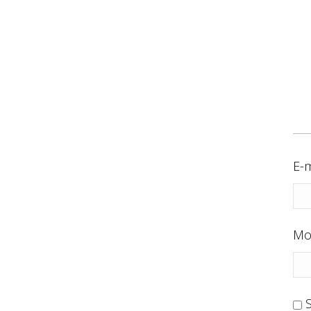
E-m
Mo