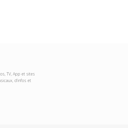
s, TV, App et sites
icaux, d’infos et