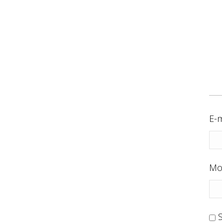
E-m
Mo