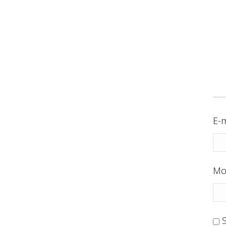
E-m
Mo