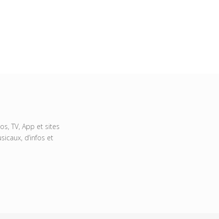
s, TV, App et sites
icaux, d’infos et