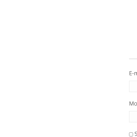
E-m
Mo