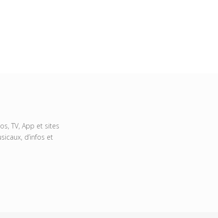
s, TV, App et sites
icaux, d’infos et